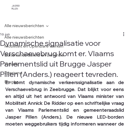
JASPER
PILLEN
Alle nieuwsberichten
16 jun
Alle nieuwsberichten
Dynamische signalisatie voor
Mobiliteit en Openbare werken
Verschaevebrug komt er. Vlaams
Buitenlands Beleid en Defensie
Parlementslid uit Brugge Jasper
Visserij
Pillen (Anders.) reageert tevreden.
Toerisme
Brugge
Er komt dynamische verkeerssignalisatie aan de 
Verschaevebrug in Zeebrugge. Dat blijkt voor eens 
en altijd uit het antwoord van Vlaams minister van 
Mobiliteit Annick De Ridder op een schriftelijke vraag 
van Vlaams Parlementslid en gemeenteraadslid 
Jasper Pillen (Anders.). De nieuwe LED-borden 
moeten weggebruikers tijdig informeren wanneer de 