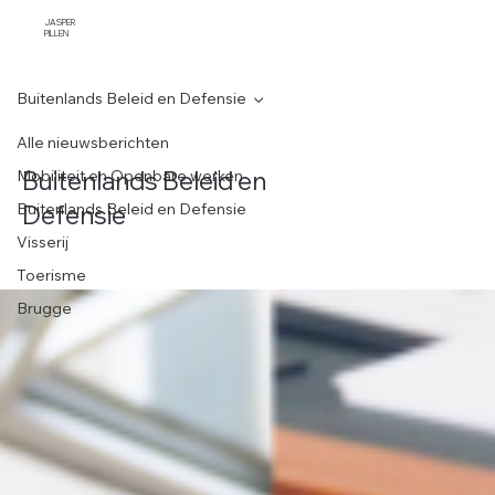
JASPER
PILLEN
Buitenlands Beleid en Defensie
Alle nieuwsberichten
Buitenlands Beleid en
Mobiliteit en Openbare werken
Defensie
Buitenlands Beleid en Defensie
Visserij
Toerisme
Brugge