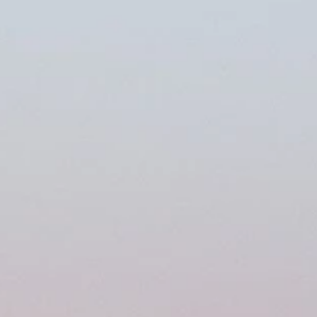
standpunt na hoorzitting over chat-
control
Chatcontrol is de naam voor een Europees wetsvoorstel dat
kinderporno en online kindermisbruik moet vermijden. De strijd
tegen kindermisbruik moet keihard gevoerd worden. Maar daarv
is Chatcontrol noch wenselijk, noch geschikt. In de praktijk komt di
neer op grootschalige scanning van alle privéberichten van EU-
burgers. Dit gaat voor de Anders. fractie een brug te ver. Vlaams
parlementslid Jasper Pillen, met brede steun in de commissie,
verzocht om een hoorzitting in het