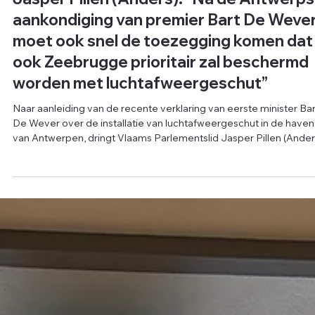
2 mrt
Jasper Pillen (Anders): “Na de Antwerp
aankondiging van premier Bart De Weve
moet ook snel de toezegging komen dat
ook Zeebrugge prioritair zal beschermd
worden met luchtafweergeschut”
Naar aanleiding van de recente verklaring van eerste minister Bar
De Wever over de installatie van luchtafweergeschut in de haven
van Antwerpen, dringt Vlaams Parlementslid Jasper Pillen (Ander
aan op de duidelijke toezegging van een prioritaire installatie van
een luchtafweersysteem in of rond het havengebied van
Zeebrugge. “De haven van Zeebrugge — met onder meer de