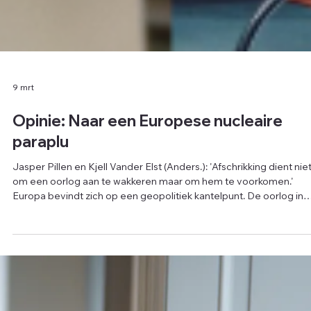
9 mrt
Opinie: Naar een Europese nucleaire
paraplu
Jasper Pillen en Kjell Vander Elst (Anders.): 'Afschrikking dient nie
om een oorlog aan te wakkeren maar om hem te voorkomen.'
Europa bevindt zich op een geopolitiek kantelpunt. De oorlog in
Oekraïne woedt voort op ons continent. Rusland investeert mass
in zijn militaire capaciteit en schuwt de nucleaire dreigementen ni
Tegelijk groeit de onzekerheid over de Amerikaanse
veiligheidsgaranties binnen de NAVO. In die context kan Europa z