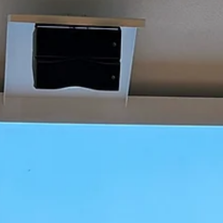
Fluxys gasterminal — is van strategisch nationaal belang voor on
economie en veiligheid. De Antwerpse h