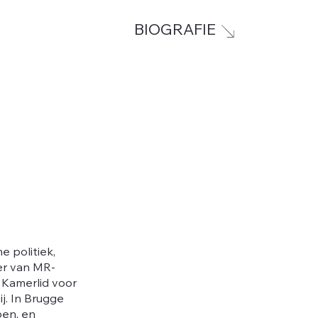
BIOGRAFIE
e politiek,
er van MR-
k Kamerlid voor
j. In Brugge
pen, en