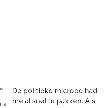
gse
De politieke microbe had
me al snel te pakken. Als
 het