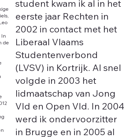
student kwam ik al in het
kige
eerste jaar Rechten in
els,
-Leo
2002 in contact met het
 In
Liberaal Vlaams
n de
Studentenverbond
e
(LVSV) in Kortrijk. Al snel
n
volgde in 2003 het
lidmaatschap van Jong
e
2012
Vld en Open Vld. In 2004
ng
werd ik ondervoorzitter
en
in Brugge en in 2005 al