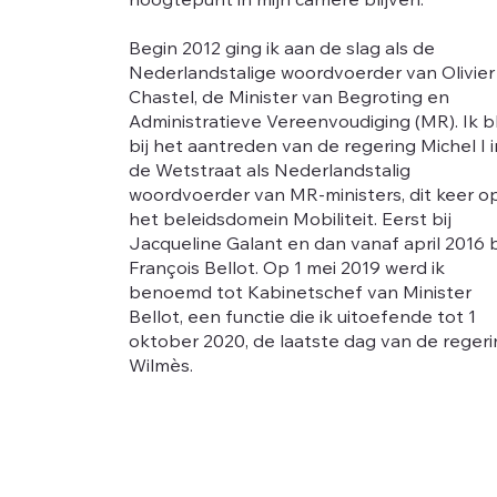
hoogtepunt in mijn carrière blijven.
Begin 2012 ging ik aan de slag als de
Nederlandstalige woordvoerder van Olivier
Chastel, de Minister van Begroting en
Administratieve Vereenvoudiging (MR). Ik b
bij het aantreden van de regering Michel I i
de Wetstraat als Nederlandstalig
woordvoerder van MR-ministers, dit keer o
het beleidsdomein Mobiliteit. Eerst bij
Jacqueline Galant en dan vanaf april 2016 b
François Bellot. Op 1 mei 2019 werd ik
benoemd tot Kabinetschef van Minister
Bellot, een functie die ik uitoefende tot 1
oktober 2020, de laatste dag van de reger
Wilmès.