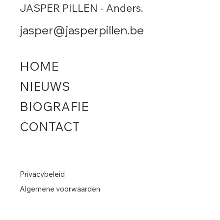
JASPER PILLEN - Anders.
jasper@jasperpillen.be
Vlaamse regering bedriegt
Leegstand 
Vlaming met extra autotaks
Rhille in W
HOME
september. 
(Anders.) h
NIEUWS
chaotische
BIOGRAFIE
minister De
CONTACT
Privacybeleid
Algemene voorwaarden