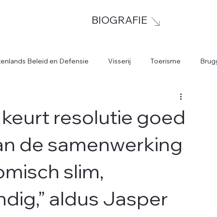
BIOGRAFIE
tenlands Beleid en Defensie
Visserij
Toerisme
Brug
keurt resolutie goed
van de samenwerking
omisch slim,
ndig,” aldus Jasper