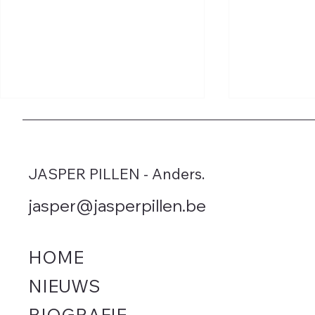
JASPER PILLEN - Anders.
jasper@jasperpillen.be
Vlaamse regering bedriegt
Leegstand 
Vlaming met extra autotaks
Rhille in W
HOME
september. 
(Anders.) h
NIEUWS
chaotische