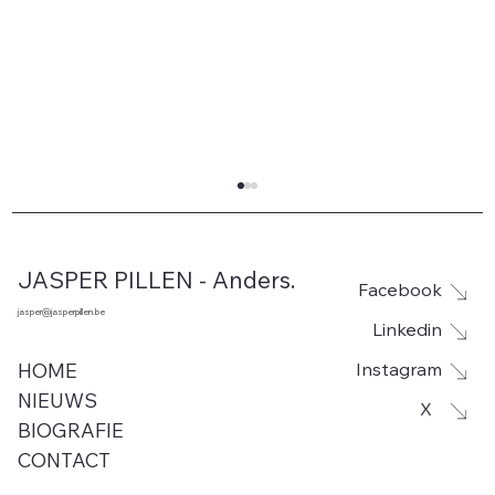
JASPER PILLEN - Anders.
Facebook
jasper@jasperpillen.be
Linkedin
Instagram
HOME
NIEUWS
X
BIOGRAFIE
Leegstand voor site De Rhille in
CONTACT
Woumen vanaf 1 september. Jasper
Pillen (Anders.) hekelt opnieuw de