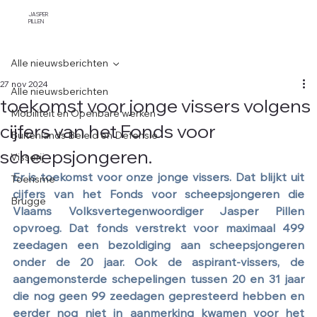
JASPER
PILLEN
Alle nieuwsberichten
27 nov 2024
Alle nieuwsberichten
toekomst voor jonge vissers volgens
Mobiliteit en Openbare werken
cijfers van het Fonds voor
Buitenlands Beleid en Defensie
scheepsjongeren.
Visserij
Er is toekomst voor onze jonge vissers. Dat blijkt uit 
Toerisme
cijfers van het Fonds voor scheepsjongeren die 
Brugge
Vlaams Volksvertegenwoordiger Jasper Pillen 
opvroeg. Dat fonds verstrekt voor maximaal 499 
zeedagen een bezoldiging aan scheepsjongeren 
onder de 20 jaar. Ook de aspirant-vissers, de 
aangemonsterde schepelingen tussen 20 en 31 jaar 
die nog geen 99 zeedagen gepresteerd hebben en 
eerder nog niet in aanmerking kwamen voor het 