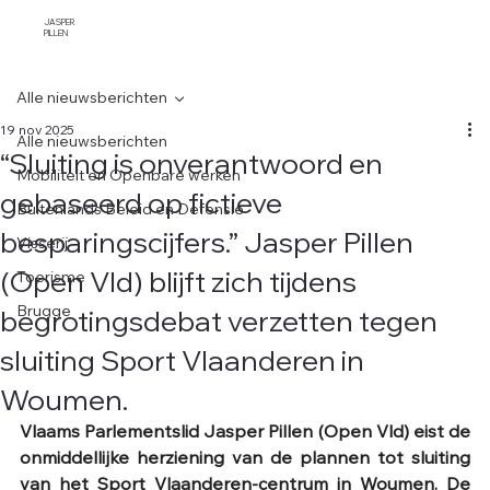
JASPER
PILLEN
Alle nieuwsberichten
19 nov 2025
Alle nieuwsberichten
“Sluiting is onverantwoord en
Mobiliteit en Openbare werken
gebaseerd op fictieve
Buitenlands Beleid en Defensie
besparingscijfers.” Jasper Pillen
Visserij
(Open Vld) blijft zich tijdens
Toerisme
begrotingsdebat verzetten tegen
Brugge
sluiting Sport Vlaanderen in
Woumen.
Vlaams Parlementslid Jasper Pillen (Open Vld) eist de 
onmiddellijke herziening van de plannen tot sluiting 
van het Sport Vlaanderen-centrum in Woumen. De 