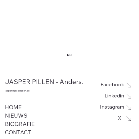
JASPER PILLEN - Anders.
Facebook
jasper@jasperpillen.be
Linkedin
Instagram
HOME
NIEUWS
X
BIOGRAFIE
Leegstand voor site De Rhille in
CONTACT
Woumen vanaf 1 september. Jasper