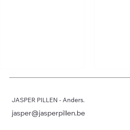
JASPER PILLEN - Anders.
jasper@jasperpillen.be
Vlaamse regering bedriegt
Leegstand 