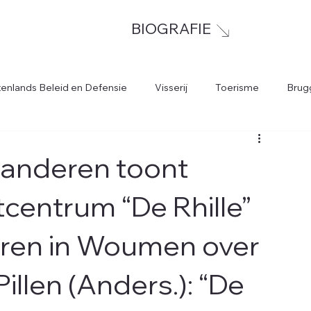
BIOGRAFIE
tenlands Beleid en Defensie
Visserij
Toerisme
Brug
aanderen toont
centrum “De Rhille”
eren in Woumen over
illen (Anders.): “De