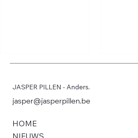
JASPER PILLEN - Anders.
jasper@jasperpillen.be
Vlaamse regering bedriegt
Leegstand 
Vlaming met extra autotaks
Rhille in W
HOME
september. 
(Anders.) h
NIEUWS