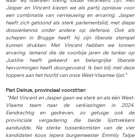
waar wij liberalen stevig lokaal verankerd zijn. Met 
Jasper en Vincent kiezen we als partij opnieuw voor 
een combinatie van vernieuwing en ervaring. Jasper 
heeft zich getoond als sterk parlementslid, met diepe 
dossierkennis onder andere op defensie. Ook als 
schepen in Brugge heeft hij zijn liberale stempel 
kunnen drukken. Met Vincent hebben we tonnen 
ervaring. Iemand die de voorbije jaren de tanker op 
Justitie heeft gekeerd en belangrijke liberale 
hervormingen heeft doorgevoerd. Ik ben blij met deze 
toppers aan het hoofd van onze West-Vlaamse lijst.”
Piet Delrue, provinciaal voorzitter:
 “Met Vincent en Jasper gaan we sterk en als één West-
Vlaams team naar de verkiezingen in 2024. 
Eendrachtig en gedreven, zo getuige ook de 
provinciale vergadering die beide lijsttrekkers 
aanduidde. Na sterke tussenkomsten van de vier 
kandidaten koos Iepers burgemeester Emmily Talpe 