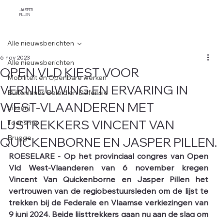
JASPER
PILLEN
Alle nieuwsberichten
6 nov 2023
Alle nieuwsberichten
OPEN VLD KIEST VOOR
Mobiliteit en Openbare werken
VERNIEUWING EN ERVARING IN
Buitenlands Beleid en Defensie
WEST-VLAANDEREN MET
Visserij
LIJSTREKKERS VINCENT VAN
Toerisme
QUICKENBORNE EN JASPER PILLEN.
Brugge
ROESELARE - Op het provinciaal congres van Open 
Vld West-Vlaanderen van 6 november kregen 
Vincent Van Quickenborne en Jasper Pillen het 
vertrouwen van de regiobestuursleden om de lijst te 
trekken bij de Federale en Vlaamse verkiezingen van 
9 juni 2024. Beide lijsttrekkers gaan nu aan de slag om 