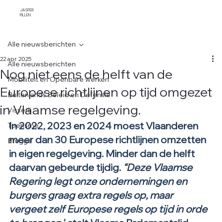
JASPER
PILLEN
Alle nieuwsberichten
22 apr 2025
Alle nieuwsberichten
Nog niet eens de helft van de
Mobiliteit en Openbare werken
Europese richtlijnen op tijd omgezet
Buitenlands Beleid en Defensie
in Vlaamse regelgeving.
Visserij
In 2022, 2023 en 2024 moest Vlaanderen 
Toerisme
meer dan 30 Europese richtlijnen omzetten 
Brugge
in eigen regelgeving. Minder dan de helft 
daarvan gebeurde tijdig. 
“Deze Vlaamse 
Regering legt onze ondernemingen en 
burgers graag extra regels op, maar 
vergeet zelf Europese regels op tijd in orde 