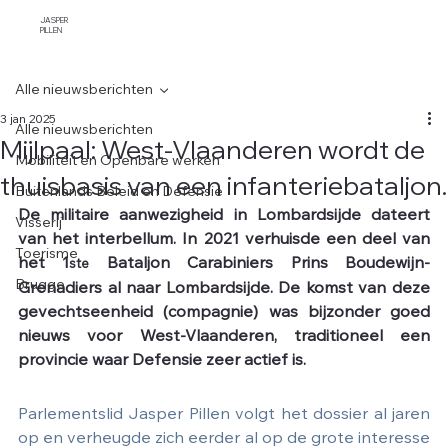
JASPER
PILLEN
Alle nieuwsberichten
3 jan 2025
Alle nieuwsberichten
Mijlpaal: West-Vlaanderen wordt de
Mobiliteit en Openbare werken
thuisbasis van een infanteriebataljon.
Buitenlands Beleid en Defensie
De militaire aanwezigheid in Lombardsijde dateert 
Visserij
van het interbellum. In 2021 verhuisde een deel van 
Toerisme
het 1
Bataljon Carabiniers Prins Boudewijn-
ste
Brugge
Grenadiers al naar Lombardsijde. De komst van deze 
gevechtseenheid (compagnie) was bijzonder goed 
nieuws voor West-Vlaanderen, traditioneel een 
provincie waar Defensie zeer actief is.
Parlementslid Jasper Pillen volgt het dossier al jaren 
op en verheugde zich eerder al op de grote interesse 