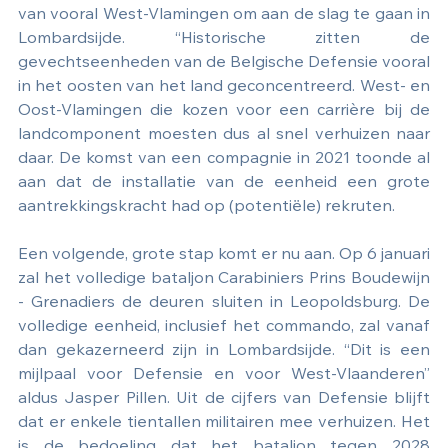
van vooral West-Vlamingen om aan de slag te gaan in 
Lombardsijde. “Historische zitten de 
gevechtseenheden van de Belgische Defensie vooral 
in het oosten van het land geconcentreerd. West- en 
Oost-Vlamingen die kozen voor een carrière bij de 
landcomponent moesten dus al snel verhuizen naar 
daar. De komst van een compagnie in 2021 toonde al 
aan dat de installatie van de eenheid een grote 
aantrekkingskracht had op (potentiële) rekruten.
Een volgende, grote stap komt er nu aan. Op 6 januari 
zal het volledige bataljon Carabiniers Prins Boudewijn 
- Grenadiers de deuren sluiten in Leopoldsburg. De 
volledige eenheid, inclusief het commando, zal vanaf 
dan gekazerneerd zijn in Lombardsijde. “Dit is een 
mijlpaal voor Defensie en voor West-Vlaanderen” 
aldus Jasper Pillen. Uit de cijfers van Defensie blijft 
dat er enkele tientallen militairen mee verhuizen. Het 
is de bedoeling dat het bataljon tegen 2028 