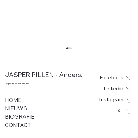
JASPER PILLEN - Anders.
Facebook
jasper@jasperpillen.be
Linkedin
Instagram
HOME
NIEUWS
X
BIOGRAFIE
Leegstand voor site De Rhille in
CONTACT
Woumen vanaf 1 september. Jasper
Pillen (Anders.) hekelt opnieuw de