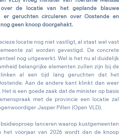
en VLD) vroeg minister van Toerisme Melissa 
d over de locatie van het geplande blauwe 
 er geruchten circuleren over Oostende en 
r nog geen knoop doorgehakt.
eze locatie nog niet vastligt, al staat wel vast 
emeente zal worden gevestigd. De concrete 
teel nog uitgewerkt. Wel is het nu al duidelijk 
amheid belangrijke elementen zullen zijn bij de 
linken al een tijd lang geruchten dat het 
ostende. Aan de andere kant klinkt dan weer 
Het is een goede zaak dat de minister op basis 
amenspraak met de provincie een locatie zal 
rtegenwoordiger Jasper Pillen (Open VLD).
subsidieoproep lanceren waarop kustgemeenten 
n het voorjaar van 2026 wordt dan de knoop 