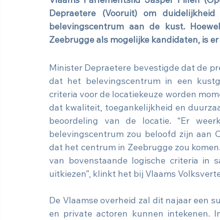
Vlaams Parlementslid Jasper Pillen (Op
Depraetere (Vooruit) om duidelijkhei
belevingscentrum aan de kust. Hoewel
Zeebrugge als mogelijke kandidaten, is e
Minister Depraetere bevestigde dat de preci
dat het belevingscentrum in een kustg
criteria voor de locatiekeuze worden momen
dat kwaliteit, toegankelijkheid en duurza
beoordeling van de locatie. “Er weerk
belevingscentrum zou beloofd zijn aan O
dat het centrum in Zeebrugge zou komen. 
van bovenstaande logische criteria in s
uitkiezen”, klinkt het bij Vlaams Volksve
De Vlaamse overheid zal dit najaar een 
en private actoren kunnen intekenen. I