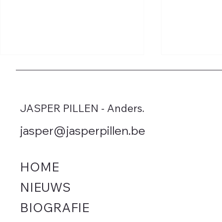
JASPER PILLEN - Anders.
jasper@jasperpillen.be
Vlaamse regering bedriegt
Leegstand 
Vlaming met extra autotaks
Rhille in W
HOME
september. 
(Anders.) h
NIEUWS
chaotische
BIOGRAFIE
minister De