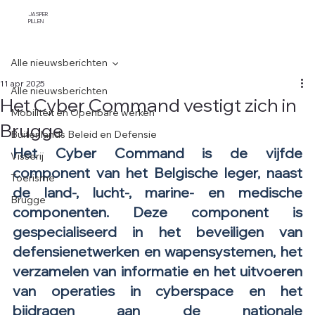
JASPER
PILLEN
Alle nieuwsberichten
11 apr 2025
Alle nieuwsberichten
Het Cyber Command vestigt zich in
Mobiliteit en Openbare werken
Brugge
Buitenlands Beleid en Defensie
Het Cyber Command is de vijfde 
Visserij
component van het Belgische leger, naast 
Toerisme
de land-, lucht-, marine- en medische 
Brugge
componenten. Deze component is 
gespecialiseerd in het beveiligen van 
defensienetwerken en wapensystemen, het 
verzamelen van informatie en het uitvoeren 
van operaties in cyberspace en het 
bijdragen aan de nationale 