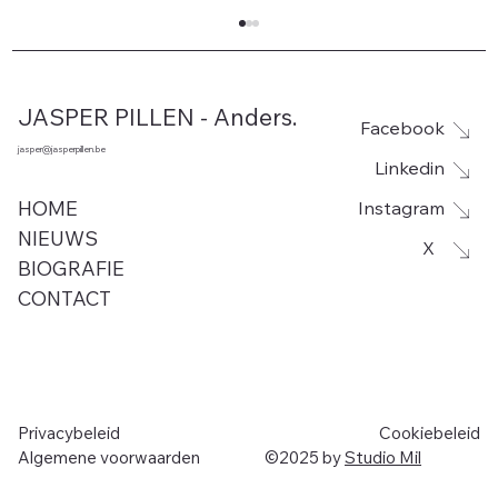
JASPER PILLEN - Anders.
Facebook
jasper@jasperpillen.be
Linkedin
Instagram
HOME
NIEUWS
X
BIOGRAFIE
Leegstand voor site De Rhille in
CONTACT
Woumen vanaf 1 september. Jasper
Pillen (Anders.) hekelt opnieuw de
chaotische aanpak van minister De
Ridder (N-VA)
Privacybeleid
Cookiebeleid
Algemene voorwaarden
©2025 by
Studio Mil