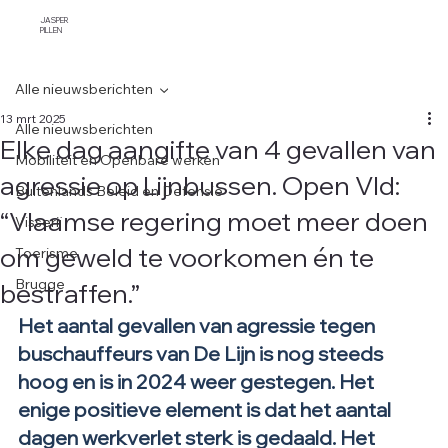
JASPER
PILLEN
Alle nieuwsberichten
13 mrt 2025
Alle nieuwsberichten
Elke dag aangifte van 4 gevallen van
Mobiliteit en Openbare werken
agressie op Lijnbussen. Open Vld:
Buitenlands Beleid en Defensie
“Vlaamse regering moet meer doen
Visserij
om geweld te voorkomen én te
Toerisme
bestraffen.”
Brugge
Het aantal gevallen van agressie tegen 
buschauffeurs van De Lijn is nog steeds 
hoog en is in 2024 weer gestegen. Het 
enige positieve element is dat het aantal 
dagen werkverlet sterk is gedaald. Het 