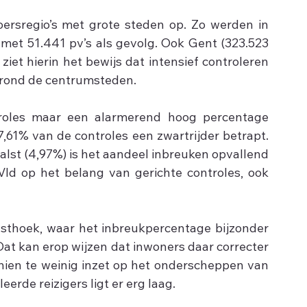
voersregio’s met grote steden op. Zo werden in 
met 51.441 pv’s als gevolg. Ook Gent (323.523 
 ziet hierin het bewijs dat intensief controleren 
en rond de centrumsteden.
ntroles maar een alarmerend hoog percentage 
7,61% van de controles een zwartrijder betrapt. 
lst (4,97%) is het aandeel inbreuken opvallend 
Vld op het belang van gerichte controles, ook 
esthoek, waar het inbreukpercentage bijzonder 
 Dat kan erop wijzen dat inwoners daar correcter 
hien te weinig inzet op het onderscheppen van 
erde reizigers ligt er erg laag. 