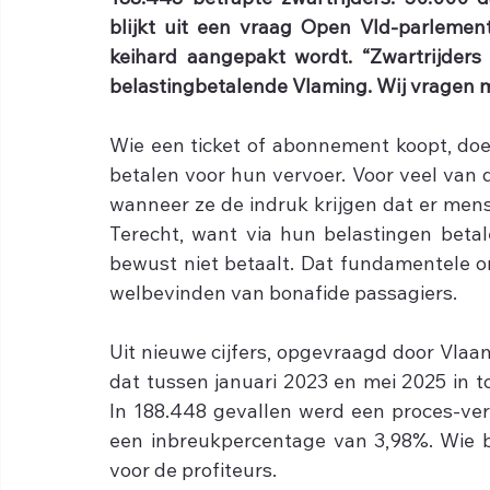
188.448 betrapte zwartrijders. 50.000 
blijkt uit een vraag Open Vld-parlements
keihard aangepakt wordt. “Zwartrijders 
belastingbetalende Vlaming. Wij vragen m
Wie een ticket of abonnement koopt, doe
betalen voor hun vervoer. Voor veel van
wanneer ze de indruk krijgen dat er mens
Terecht, want via hun belastingen beta
bewust niet betaalt. Dat fundamentele o
welbevinden van bonafide passagiers.
Uit nieuwe cijfers, opgevraagd door Vlaam
dat tussen januari 2023 en mei 2025 in to
In 188.448 gevallen werd een proces-ver
een inbreukpercentage van 3,98%. Wie bet
voor de profiteurs.