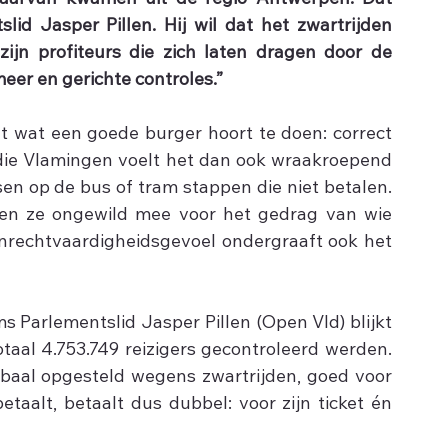
daarvan kwamen uit de regio Antwerpen. Dat 
lid Jasper Pillen. Hij wil dat het zwartrijden 
zijn profiteurs die zich laten dragen door de 
eer en gerichte controles.”
t wat een goede burger hoort te doen: correct 
 die Vlamingen voelt het dan ook wraakroepend 
en op de bus of tram stappen die niet betalen. 
len ze ongewild mee voor het gedrag van wie 
nrechtvaardigheidsgevoel ondergraaft ook het 
s Parlementslid Jasper Pillen (Open Vld) blijkt 
taal 4.753.749 reizigers gecontroleerd werden. 
baal opgesteld wegens zwartrijden, goed voor 
aalt, betaalt dus dubbel: voor zijn ticket én 