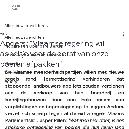
JASPER
PILLEN
Alle nieuwsberichten
28 jan
Alle nieuwsberichten
Anders.: “Vlaamse regering wil
Mobiliteit en Openbare werken
appeltje voor de dorst van onze
Buitenlands Beleid en Defensie
boeren afpakken”
Visserij
De Vlaamse meerderheidspartijen willen met nieuwe 
Toerisme
regels rond ‘fermettisering’ verhinderen dat 
Brugge
stoppende landbouwers nog iets zouden verdienen 
aan de verkoop van hun boerderij en 
bedrijfsgebouwen door een hele resem aan 
verplichtingen en beperkingen op te leggen. Anders. 
verzet zich scherp tegen al die extra regels. Vlaams 
Parlementslid Jasper Pillen: 
“Wat men hier doet, is een 
stiekeme onteigening van boeren die hun leven lang 