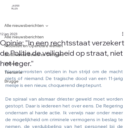
JASPER
PILLEN
Alle nieuwsberichten
12 jan 2023
Alle nieuwsberichten
Opinie: "In een rechtsstaat verzekert
Mobiliteit en Openbare werken
de Politie de veiligheid op straat, niet
Buitenlands Beleid en Defensie
het leger."
Visserij
Narcoterroristen ontzien in hun strijd om de macht 
Toerisme
niets of niemand. De tragische dood van een 11-jarig 
Brugge
meisje is een nieuw, choquerend dieptepunt. 
De spiraal van alsmaar driester geweld moet worden 
gestopt. Daar is iedereen het over eens. De Regering 
ondernam al harde actie. Ik verwijs naar onder meer 
de mogelijkheid om criminele vermogens in beslag te 
nemen, de verdubbeling van het personeel bij de 