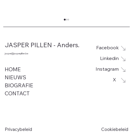
JASPER PILLEN - Anders.
Facebook
jasper@jasperpillen.be
Linkedin
Instagram
HOME
NIEUWS
X
BIOGRAFIE
Leegstand voor site De Rhille in
CONTACT
Woumen vanaf 1 september. Jasper
Pillen (Anders.) hekelt opnieuw de
chaotische aanpak van minister De
Ridder (N-VA)
Privacybeleid
Cookiebeleid