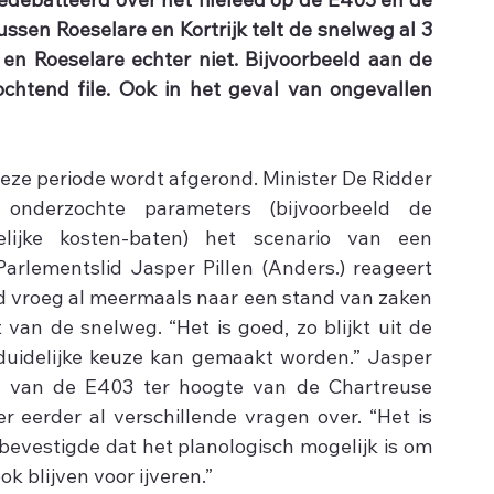
debatteerd over het fileleed op de E403 en de 
sen Roeselare en Kortrijk telt de snelweg al 3 
 en Roeselare echter niet. Bijvoorbeeld aan de 
chtend file. Ook in het geval van ongevallen 
ze periode wordt afgerond. Minister De Ridder 
derzochte parameters (bijvoorbeeld de 
lijke kosten-baten) het scenario van een 
arlementslid Jasper Pillen (Anders.) reageert 
d vroeg al meermaals naar een stand van zaken 
an de snelweg. “Het is goed, zo blijkt uit de 
duidelijke keuze kan gemaakt worden.” Jasper 
l van de E403 ter hoogte van de Chartreuse 
ier eerder al verschillende vragen over. “Het is 
bevestigde dat het planologisch mogelijk is om 
ok blijven voor ijveren.”