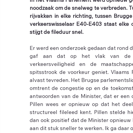
In het Vlaams Parlement werd opnieuw ge
noodzaak om de snelweg te verbreden. Tus
rijvakken in elke richting, tussen Brugge
verkeerswisselaar E40-E403 staat elke o
stijgt de fileduur snel. 
Er werd een onderzoek gedaan dat rond de
gaf aan dat op het vlak van de on
verkeersveiligheid en de maatschappe
spitsstrook de voorkeur geniet. Vlaams P
alvast tevreden. Het Brugse parlementsli
omtrent de congestie op en de toekomst v
antwoorden van de Minister, dat er een 
Pillen wees er opnieuw op dat het dee
structureel fileleed kent. Pillen stelde h
dan ook positief dat de Minister opnieuw 
aan dit stuk sneller te werken. Ik ga daar o