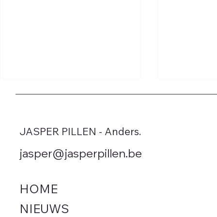
JASPER PILLEN - Anders.
jasper@jasperpillen.be
Vlaamse regering bedriegt
Vlaamse au
Vlaming met extra autotaks
geen euro 
HOME
door wegen
NIEUWS