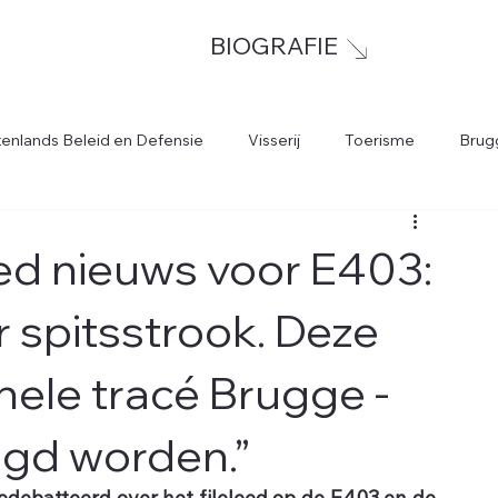
BIOGRAFIE
tenlands Beleid en Defensie
Visserij
Toerisme
Brug
oed nieuws voor E403:
r spitsstrook. Deze
hele tracé Brugge -
gd worden.”