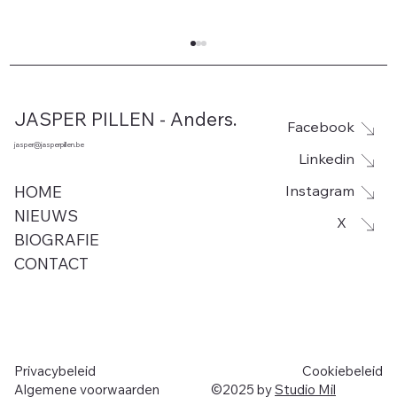
JASPER PILLEN - Anders.
Facebook
jasper@jasperpillen.be
Linkedin
Instagram
HOME
NIEUWS
X
BIOGRAFIE
Vlaamse automobilist mag geen euro
CONTACT
extra betalen door wegenvignet
Privacybeleid
Cookiebeleid
Algemene voorwaarden
©2025 by
Studio Mil