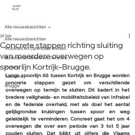
JASPER
PILLEN
Alle nieuwsberichten
20 feb
Alle nieuwsberichten
Concrete stappen richting sluiting
Mobiliteit en Openbare werken
van meerdere overwegen op
Buitenlands Beleid en Defensie
spoorlijn Kortrijk–Brugge.
Visserij
Langs spoorlijn 66 tussen Kortrijk en Brugge worden 
Toerisme
concrete stappen gezet om verschillende 
Brugge
overwegen op termijn te sluiten. Dit kadert in het 
bredere veiligheids- en mobiliteitsbeleid van Infrabel 
en de federale overheid, met als doel het aantal 
gelijkgrondse kruisingen tussen spoor en weg 
geleidelijk te verminderen. Concreet gaat het om 4 
overwegen die over een periode van 3 tot 5 jaar 
zouden sluiten. Dat blijkt uit cijfers die Vlaams 