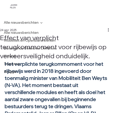
JASPER
PILLEN
Alle nieuwsberichten
24 apr 2025
Alle nieuwsberichten
Effect van verplicht
Mobiliteit en Openbare werken
terugkommoment voor rijbewijs op
Buitenlands Beleid en Defensie
verkeersveiligheid onduidelijk.
Visserij
Het verplichte terugkommoment voor het 
Toerisme
rijbewijs werd in 2018 ingevoerd door 
Brugge
toenmalig minister van Mobiliteit Ben Weyts 
(N-VA). Het moment bestaat uit 
verschillende modules en heeft als doel het 
aantal zware ongevallen bij beginnende 
bestuurders terug te dringen. Vlaams 