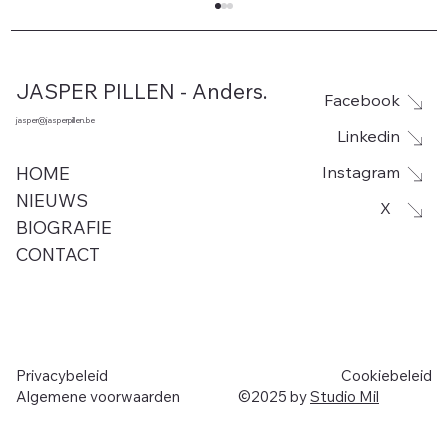
JASPER PILLEN - Anders.
Facebook
jasper@jasperpillen.be
Linkedin
Instagram
HOME
NIEUWS
X
BIOGRAFIE
Leegstand voor site De Rhille in
CONTACT
Woumen vanaf 1 september. Jasper
Pillen (Anders.) hekelt opnieuw de
chaotische aanpak van minister De
Ridder (N-VA)
Privacybeleid
Cookiebeleid
Algemene voorwaarden
©2025 by
Studio Mil