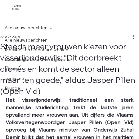
JASPER
PILLEN
Alle nieuwsberichten
27 okt 2025
Alle nieuwsberichten
Steeds meer vrouwen kiezen voor
Mobiliteit en Openbare werken
visserijonderwijs; “Dit doorbreekt
Buitenlands Beleid en Defensie
clichés en komt de sector alleen
Visserij
maar ten goede," aldus Jasper Pillen
Toerisme
(Open Vld)
Brugge
Het visserijonderwijs, traditioneel een sterk 
mannelijke studierichting, trekt de laatste jaren 
opvallend meer vrouwen aan. Uit cijfers die Vlaams 
Volksvertegenwoordiger Jasper Pillen (Open Vld) 
opvroeg bij Vlaams minister van Onderwijs Zuhal 
Demir blijkt dat het aantal vrouwen in het maritiem 