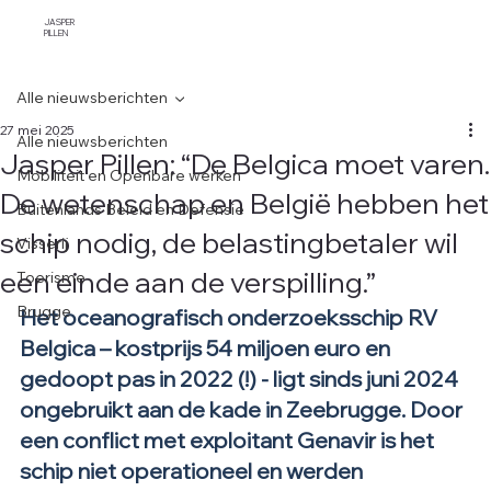
JASPER
PILLEN
Alle nieuwsberichten
27 mei 2025
Alle nieuwsberichten
Jasper Pillen: “De Belgica moet varen.
Mobiliteit en Openbare werken
De wetenschap en België hebben het
Buitenlands Beleid en Defensie
schip nodig, de belastingbetaler wil
Visserij
een einde aan de verspilling.”
Toerisme
Het oceanografisch onderzoeksschip RV 
Brugge
Belgica – kostprijs 54 miljoen euro en 
gedoopt pas in 2022 (!) - ligt sinds juni 2024 
ongebruikt aan de kade in Zeebrugge. Door 
een conflict met exploitant Genavir is het 
schip niet operationeel en werden 